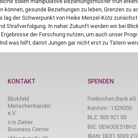
liche sollen manipulative Beziehungsmuster früh erken
n können, gesunde Beziehungen zu leben, Grenzen zu ac
 lag der Schwerpunkt von Heike Menzel-Kötz zunächst a
nd Strafverfolgung. In naher Zukunft werden wir bei Bli
ie Ergebnisse der Forschung nutzen, um auch unser Pr
d was hilft, damit Jungen gar nicht erst zu Tätern we
KONTAKT
SPENDEN
Blickfeld
Freikirchen.Bank eG
Menschenhandel
Kontonr.: 1529200
e.V.
BLZ: 500 921 00
c/o Zieher
BIC: GENODE51BH2
Business Center
IBAN: DE81 5009 21