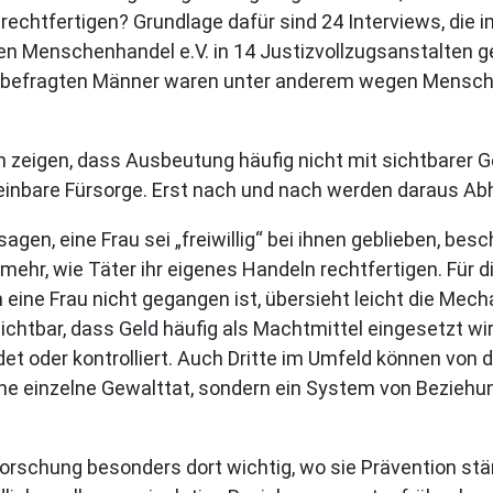
 rechtfertigen? Grundlage dafür sind 24 Interviews, d
 Menschenhandel e.V. in 14 Justizvollzugsanstalten ge
ie befragten Männer waren unter anderem wegen Mensch
rn zeigen, dass Ausbeutung häufig nicht mit sichtbarer G
nbare Fürsorge. Erst nach und nach werden daraus Abhä
sagen, eine Frau sei „freiwillig“ bei ihnen geblieben, bes
elmehr, wie Täter ihr eigenes Handeln rechtfertigen. Für
eine Frau nicht gegangen ist, übersieht leicht die Mech
htbar, dass Geld häufig als Machtmittel eingesetzt wi
det oder kontrolliert. Auch Dritte im Umfeld können von 
ne einzelne Gewalttat, sondern ein System von Beziehun
Forschung besonders dort wichtig, wo sie Prävention st